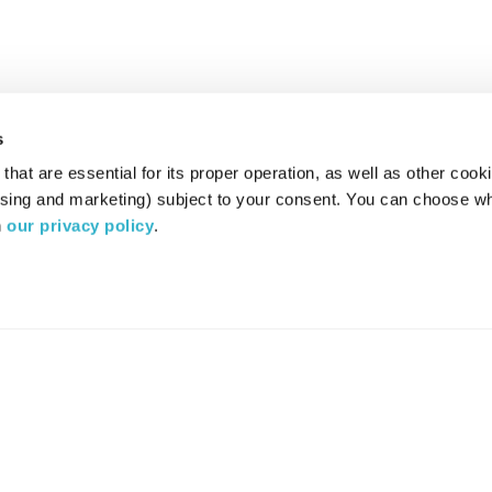
s
hat are essential for its proper operation, as well as other cooki
ising and marketing) subject to your consent. You can choose wh
 
our privacy policy
.
רדיו מהות החיים משדר ב:
ערוץ 87
YES
סלקום
TV
TUNE IN