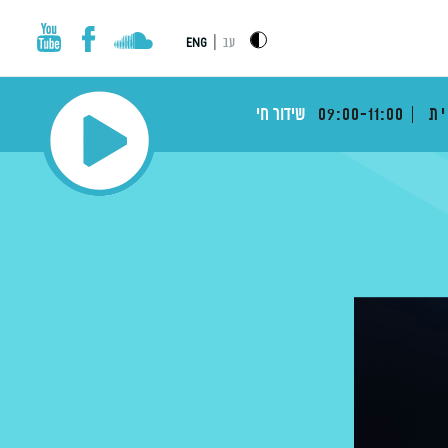
|
עב
ENG
ית
09:00-11:00
שידור חי