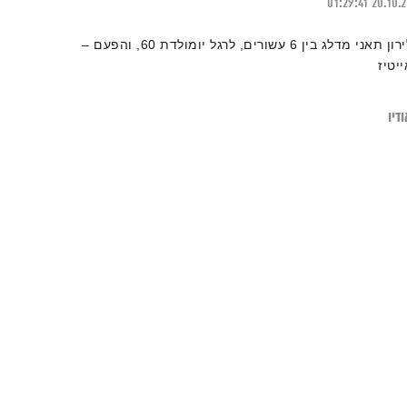
01:29:41
20.10.
לירון תאני מדלג בין 6 עשורים, לרגל יומולדת 60, והפעם –
ייטיז
דיו