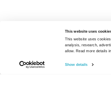
This website uses cookie
This website uses cookies t
analysis, research, advert
allow. Read more details in
Show details