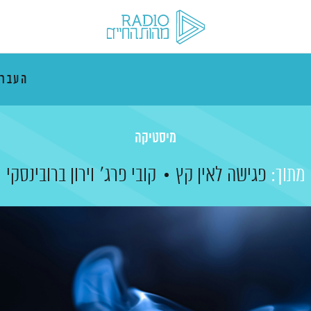
העבר
מיסטיקה
מתוך:
פגישה לאין קץ
קובי פרג'
וירון ברובינסקי