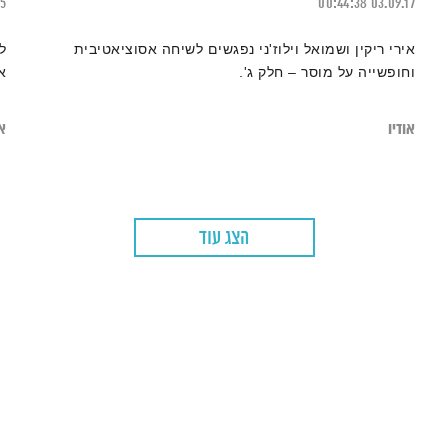
25
00:44:38
03.09.17
אירי ריקין ושמואל וילוז'ני נפגשים לשיחה אסוציאטיבית
וחופשייה על מוסר – חלק ג'.
א
אודיו
או
הצג עוד