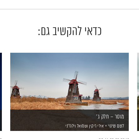
כדאי להקשיב גם:
מוסר – חלק ג'
לשם שינוי
אירי ריקין
ושמואל וילוז'ני