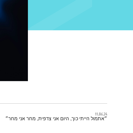
11.06.24
תמצית הפודקאסט
״אתמול הייתי כוך, היום אני צדפית, מחר אני מחר״