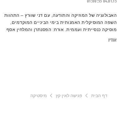
01:00:55
04.01.15
האבולוציה של המוזיקה והתודעה, עם דני שוורץ – התהוות
השפה המוסיקלית האמנותית בימי הביניים המוקדמים,
מוסיקה כנסייתית ועממית. אורח: הפסנתרן והמלחין אסף
שתיל
אודיו
דף הבית
פגישה לאין קץ
מיסטיקה