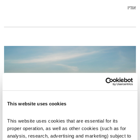
אודיו
This website uses cookies
כל יום מחדש – 11.2.24
This website uses cookies that are essential for its 
כל יום מחדש
אמיר פרי
proper operation, as well as other cookies (such as for 
analysis, research, advertising and marketing) subject to 
01:00:02
11.02.24