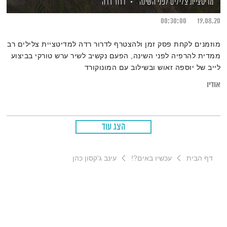
מדיטציית צלילים לפני השינה
דרור רדה
00:30:00
19.08.20
מוזמנים לקחת פסק זמן ולהצטרף לדרור רדה למדיטציית צלילים רב
ממדית להרפיה לפני השינה, הפעם נקשיב לשיר ערש טורקי בביצוע
לייב של יוספה זאוש ובשילוב עם המונוקורד
אודיו
הצג עוד
דף הבית
עכשיו באים?!
עינב ג'קסון כהן