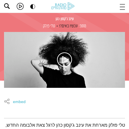
עינב ג'קסון כהן
מתוך:
עכשיו באים?!
טלי פולק
embed
תמצית הפודקאסט
טלי פולק מארחת את עינב ג'קסון כהן לרגל צאת אלבומה החדש,