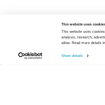
This website uses cookie
This website uses cookies t
analysis, research, advert
allow. Read more details in
Show details