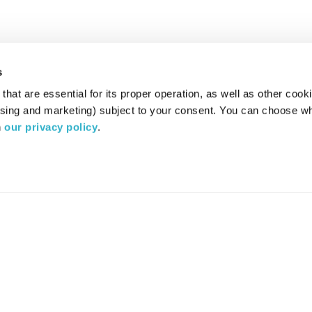
s
hat are essential for its proper operation, as well as other cooki
ising and marketing) subject to your consent. You can choose wh
 
our privacy policy
.
רדיו מהות החיים משדר ב:
ערוץ 87
YES
סלקום
TV
TUNE IN