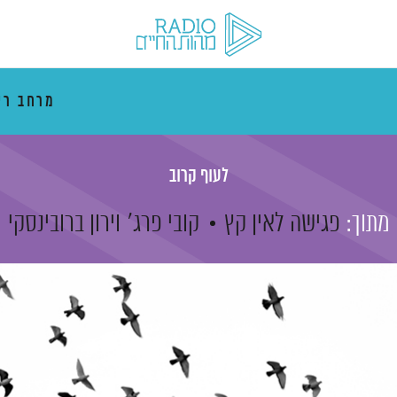
מרחב רי
לעוף קרוב
מתוך:
פגישה לאין קץ
קובי פרג'
וירון ברובינסקי