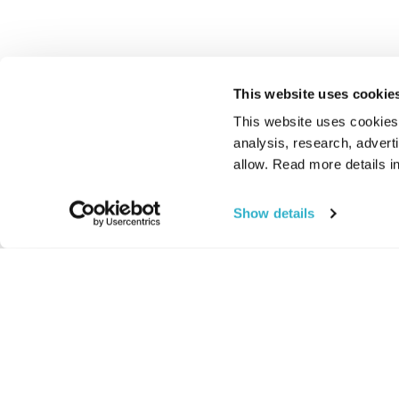
This website uses cookie
This website uses cookies t
analysis, research, advert
allow. Read more details in
Show details