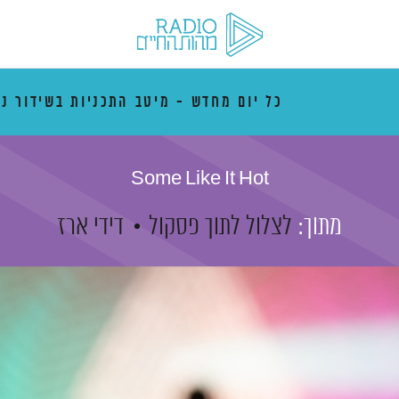
כל יום מחדש - מיטב התכניות בשידור נ
Some Like It Hot
מתוך:
לצלול לתוך פסקול
דידי ארז