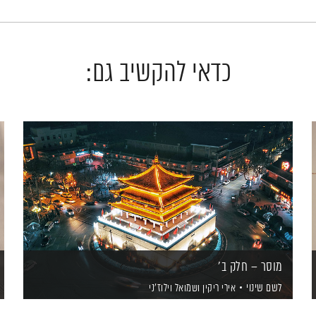
כדאי להקשיב גם:
מוסר – חלק ב'
לשם שינוי
אירי ריקין
ושמואל וילוז'ני