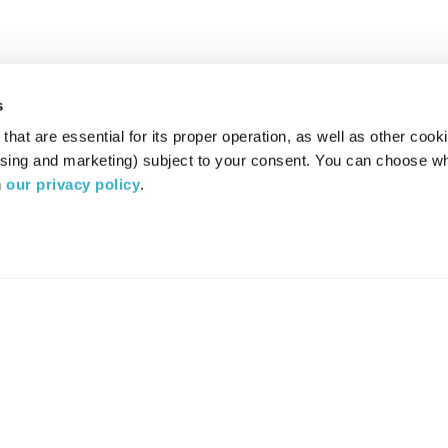
s
hat are essential for its proper operation, as well as other cooki
ising and marketing) subject to your consent. You can choose wh
 
our privacy policy
.
רדיו מהות החיים משדר ב:
ערוץ 87
YES
סלקום
TV
TUNE IN