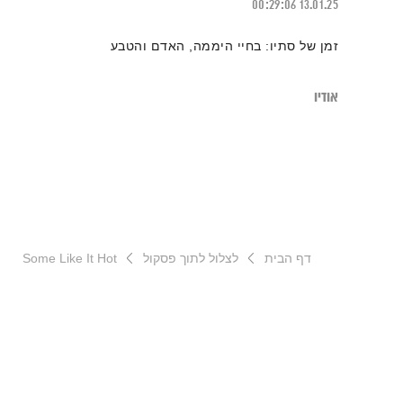
00:29:06
13.01.25
זמן של סתיו: בחיי היממה, האדם והטבע
אודיו
דף הבית
לצלול לתוך פסקול
Some Like It Hot