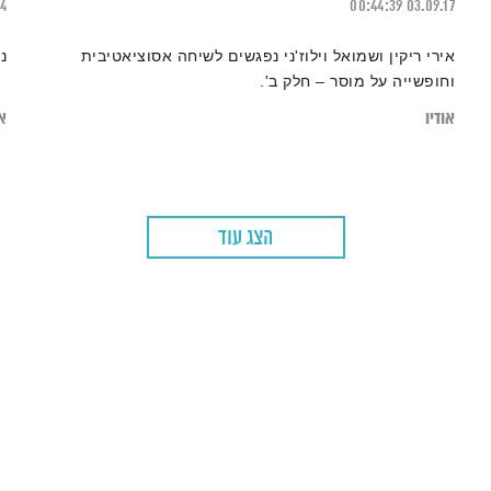
24
00:44:39
03.09.17
אירי ריקין ושמואל וילוז'ני נפגשים לשיחה אסוציאטיבית
נ
וחופשייה על מוסר – חלק ב'.
אודיו
או
הצג עוד