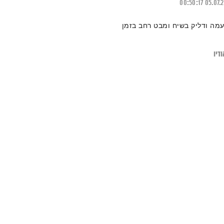
00:50:17
05.07.
עמה ודליק בשיח ומבט רחב בזמן
דיו