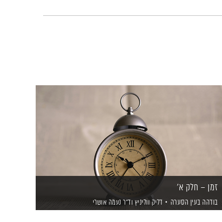
זמן – חלק א'
בודהה בעין הסערה
דליק ווליניץ
וד"ר נעמה אושרי