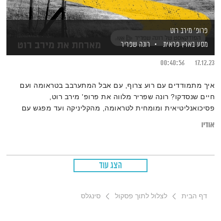
פרופ' מירב רוט
מסע בארץ פראית
רונה שפריר
00:40:56
17.12.23
איך מתמודדים עם רוע צרוף, עם אבל המתערבב בטראומה ועם
חיים שנסדקו? רונה שפריר מלווה את פרופ' מירב רוט,
פסיכואנליטיאית ומומחית לטראומה, מהקליניקה ועד מפגש עם
משפחות החטופים. מירב, ביתם של טומי ושולמית לפיד ואחותו של
אודיו
יאיר, תומכת במאות נפגעים ואנשי מקצוע. היא מציעה קול צלול
ומעורר השראה על התנועה מכאב לתקווה
הצג עוד
דף הבית
לצלול לתוך פסקול
סינגלס