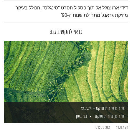
תמצית הפודקאסט
דידי ארז צולל אל תוך פסקול הסרט "סינגלס", הכולל בעיקר
מוזיקת גראנג' מתחילת שנות ה-90'
כדאי להקשיב גם:
שירים שורות ושקט – 12.7.24
שירים, שורות ושקט
בני בשן
01:00:02
11.07.24