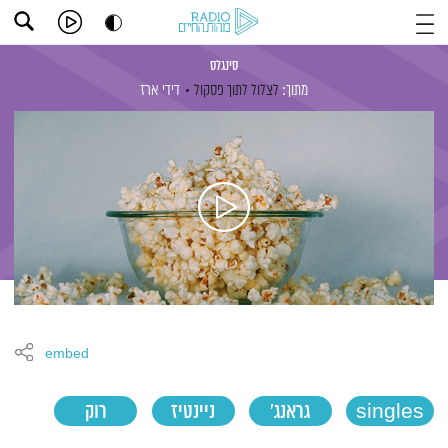
סינגלס
מתוך:
לצלול לתוך פסקול
דידי ארז
embed
singles
גראנג'
ניינטיז
רוק