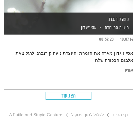
נועה קורנברג
השעה המיוחדת
אסי זיגדון
00:57:28
10.07.14
אסי זיגדון מארח את הזמרת והיוצרת נועה קורנברג, לרגל צאת
אלבום הבכורה שלה
אודיו
הצג עוד
דף הבית
לצלול לתוך פסקול
A Futile and Stupid Gesture