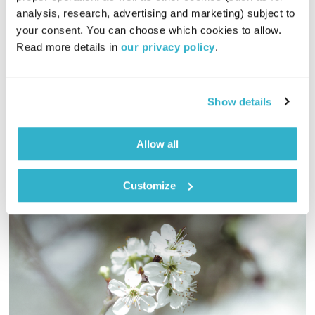
analysis, research, advertising and marketing) subject to 
בני בא
בני בשן
your consent. You can choose which cookies to allow. 
01:00:09
22.05.22
Read more details in 
our privacy policy
.
והפעם ניסים אמון על הסופים בשקפקפים. ותהילים? נ״א.
ומוסיקה? פלא מצטרף לפלא. ואלוהים? איתנו. ויופי. טפו עלינו
Show details
אודיו
Allow all
Customize