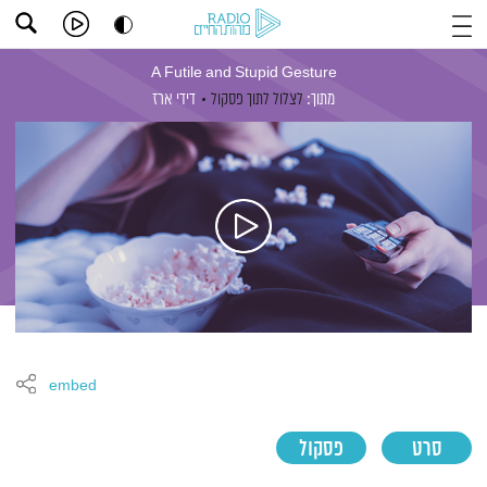
A Futile and Stupid Gesture
מתוך:
לצלול לתוך פסקול
דידי ארז
embed
סרט
פסקול