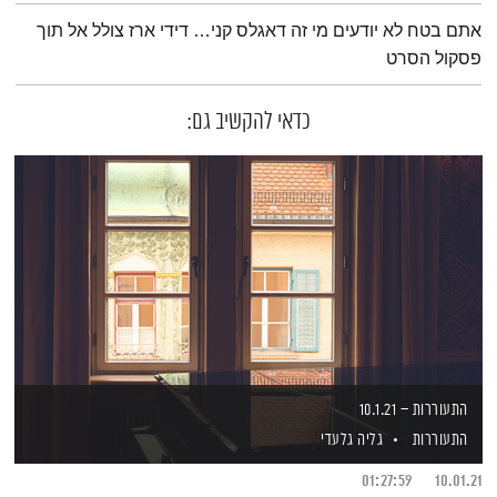
תמצית הפודקאסט
אתם בטח לא יודעים מי זה דאגלס קני… דידי ארז צולל אל תוך
פסקול הסרט
כדאי להקשיב גם:
התעוררות – 10.1.21
התעוררות
גליה גלעדי
01:27:59
10.01.21