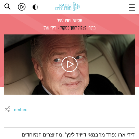
ספיישל דיוויד לינץ'
מתוך:
לצלול לתוך פסקול
דידי ארז
embed
תמצית הפודקאסט
דידי ארז נפרד מהבמאי דייויד לינץ׳, מהיוצרים המיוחדים