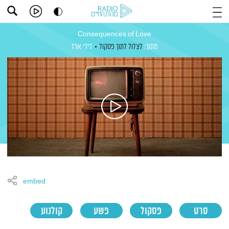
Consequences of Love
מתוך:
לצלול לתוך פסקול
דידי ארז
embed
סרט
פסקול
פשע
קולנוע