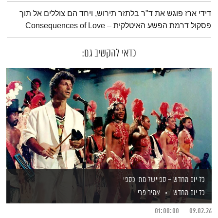
תמצית הפודקאסט
דידי ארז פוגש את ד"ר בלתזר תירוש, ויחד הם צוללים אל תוך
פסקול דרמת הפשע האיטלקית – Consequences of Love
כדאי להקשיב גם:
כל יום מחדש – ספיישל מתי כספי
כל יום מחדש
אמיר פרי
01:00:00
09.02.26