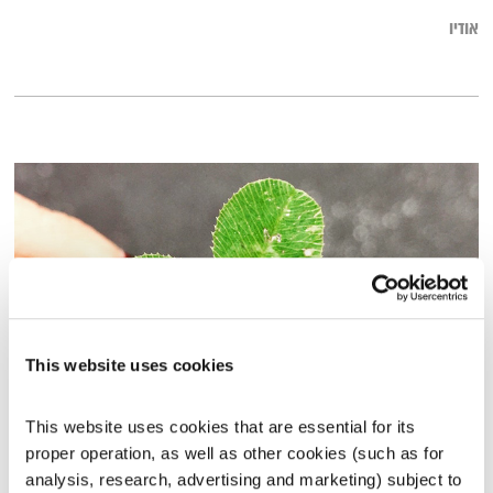
אודיו
This website uses cookies
התעוררות – 4.3.24
This website uses cookies that are essential for its 
התעוררות
גליה גלעדי
proper operation, as well as other cookies (such as for 
analysis, research, advertising and marketing) subject to 
01:28:44
04.03.24