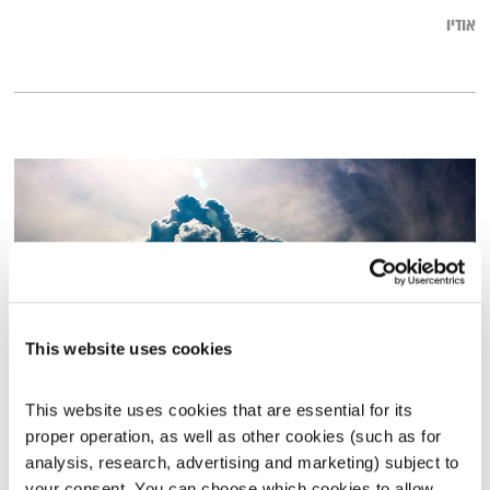
אודיו
This website uses cookies
This website uses cookies that are essential for its 
עפות על זוגיות
proper operation, as well as other cookies (such as for 
עפות
מיכל ליבידנסקי
וסמדר מילר
analysis, research, advertising and marketing) subject to 
00:57:54
18.05.17
your consent. You can choose which cookies to allow. 