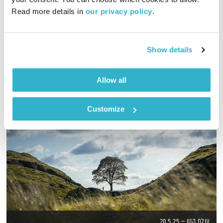
Read more details in 
our privacy policy
.
והם חיו באושר ועושר עד עצם היום הזה… האמנם? מיכל ליבדינסקי
וסמדר מילר עפות על זוגיות.
אודיו
Show details
Allow all
Customize
עולם קטן – 20.5.25