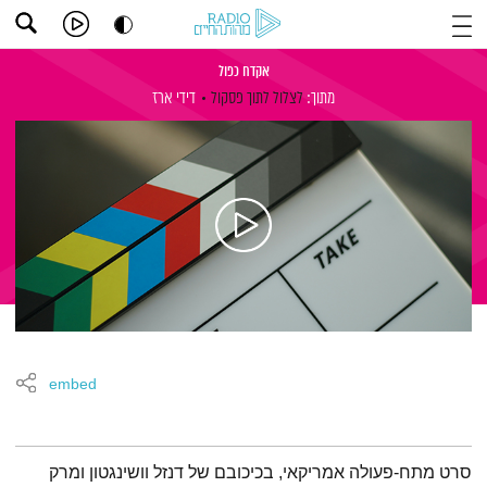
אקדח כפול
מתוך:
לצלול לתוך פסקול
דידי ארז
embed
תמצית הפודקאסט
סרט מתח-פעולה אמריקאי, בכיכובם של דנזל וושינגטון ומרק