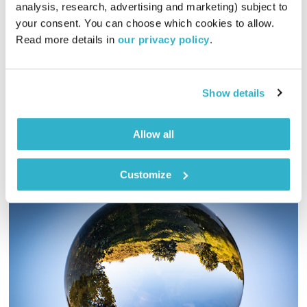
פרנס בדרך הביתה
שמעון פרנס
analysis, research, advertising and marketing) subject to 
your consent. You can choose which cookies to allow. 
00:55:54
26.07.22
Read more details in 
our privacy policy
.
שעה אינטימית עם שמעון פרנס – מוזיקה, מונולוגים וסיפורים
שיעזרו לכם להוריד הילוך
Show details
אודיו
Allow all
Customize