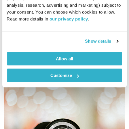
analysis, research, advertising and marketing) subject to 
להיות פשוט. פשוט להיות.
your consent. You can choose which cookies to allow. 
תכניות וקטעים נבחרים
דרור רדה
וד"ר נעמה אושרי
Read more details in 
our privacy policy
.
00:09:29
22.03.26
Show details
מדיטציה מונחית לימים מאתגרים, עם ד"ר נעמה אשרי ודרור רדה
וידאו
אודיו
Allow all
Customize