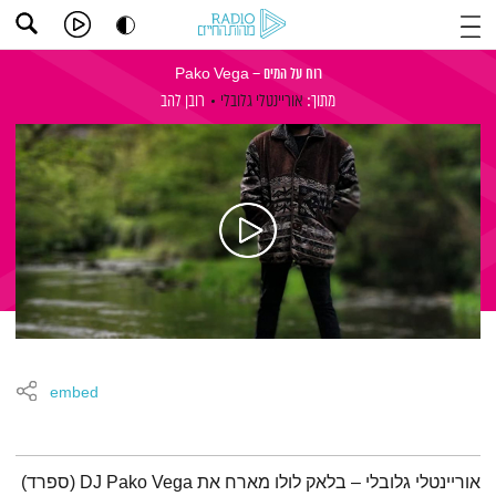
רוח על המים – Pako Vega
מתוך:
אוריינטלי גלובלי
רובן להב
embed
תמצית הפודקאסט
אוריינטלי גלובלי – בלאק לולו מארח את DJ Pako Vega (ספרד)