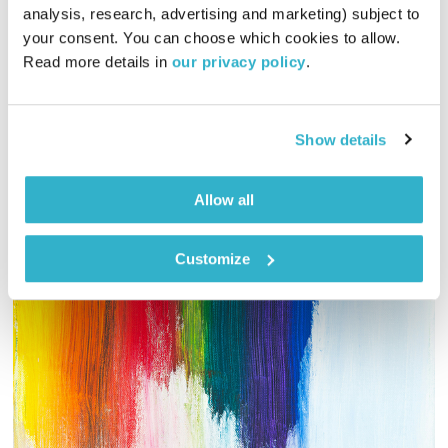
כל יום מחדש – 12.7.26
analysis, research, advertising and marketing) subject to 
כל יום מחדש
אמיר פרי
your consent. You can choose which cookies to allow. 
Read more details in 
our privacy policy
.
00:57:30
12.07.26
שעה של מוזיקה מעולה לבוקר. כל בוקר – בעריכת ובהגשת אמיר
Show details
פרי
אודיו
Allow all
Customize