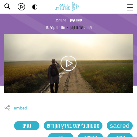
עולם קטן – 25.10.16
מתוך:
עולם קטן
אורי בנקהלטר
embed
sacred
מסעות ג'יימס בארץ הקודש
נעים