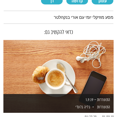
עומק
קדושה
רך
תמצית הפודקאסט
מסע מוזיקלי יומי עם אורי בנקהלטר
כדאי להקשיב גם:
התעוררות – 1.9.19
התעוררות
גליה גלעדי
01:27:20
01.09.19