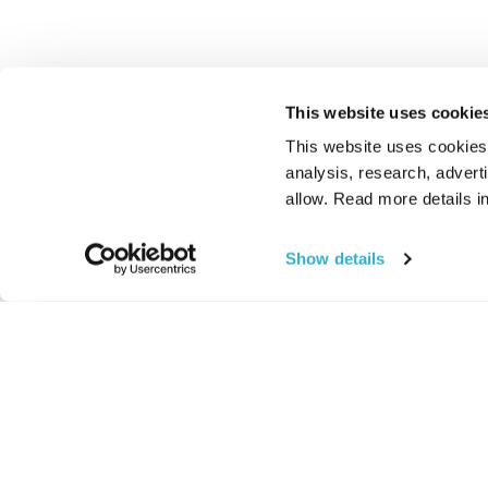
This website uses cookie
This website uses cookies t
analysis, research, advert
allow. Read more details in
Show details