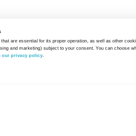
s
hat are essential for its proper operation, as well as other cooki
ising and marketing) subject to your consent. You can choose wh
 
our privacy policy
.
רדיו מהות החיים משדר ב:
ערוץ 87
YES
סלקום
TV
TUNE IN