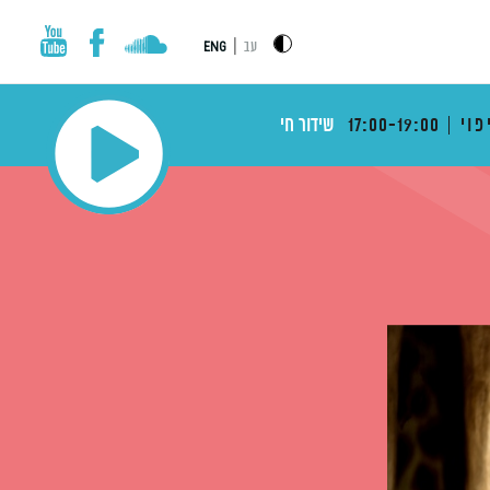
|
עב
ENG
פוי
17:00-19:00
שידור חי