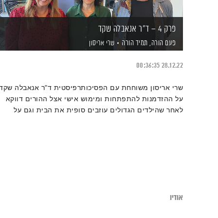
פרק 4 – ד"ר אנאבלה שקד
פעם הורה, תמיד הורה
שרי אריסון
00:36:35
28.12.22
שרי אריסון משוחחת עם הפסיכותרפיסטית ד"ר אנאבלה שקד
על ההזדמנות להתפתחות ומימוש אישי אצל ההורים דווקא
לאחר שהילדים הגדולים עוזבים סופית את הבית וגם על
אתגרים בדינמיקות מורכבות יותר שבהן הילדים נשארים /
חוזרים לבית ההורים גם בגיל מבוגר יחסית. מה נדרש
מההורה במצב הזה? מה נכון? מה בין איזור הנוחות ליצירת
עצמאות ומשמעות
אודיו