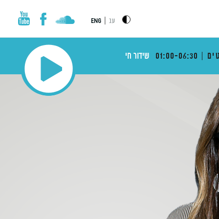
|
עב
ENG
ים
01:00-06:30
שידור חי