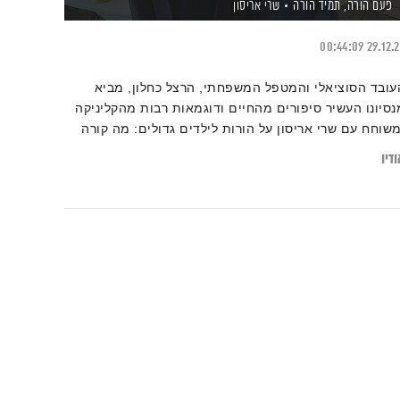
פעם הורה, תמיד הורה
שרי אריסון
00:44:09
29.12.
עובד הסוציאלי והמטפל המשפחתי, הרצל כחלון, מביא
נסיונו העשיר סיפורים מהחיים ודוגמאות רבות מהקליניקה
משוחח עם שרי אריסון על הורות לילדים גדולים: מה קורה
תוכנו כשהקן מתרוקן? מה ההבדלים בהתמודדות בין זוג
דיו
הורה יחיד? מהן נקודות המפנה בתהליכים הללו?.. כמו גם
וד אנקדוטות מרתקות ומעוררות מחשבה סביב
נושא.מראיין – אסי זגדון