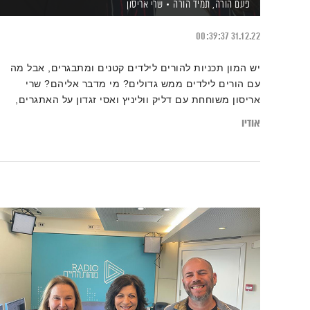
פעם הורה, תמיד הורה
שרי אריסון
00:39:37
31.12.22
יש המון תכניות להורים לילדים קטנים ומתבגרים, אבל מה
עם הורים לילדים ממש גדולים? מי מדבר אליהם? שרי
אריסון משוחחת עם דליק ווליניץ ואסי זגדון על האתגרים,
הדילמות, התובנות והשיעורים הטמונים בנושא, וגם על
אודיו
הסיבות שהביאו אותה ליזום את סדרת התכניות