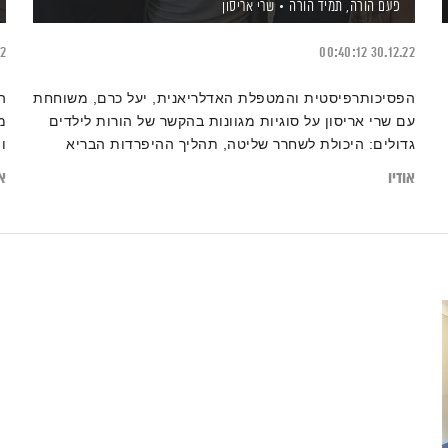
פעם הורה, תמיד הורה
שרי אריסון
22
00:40:12
30.12.22
הפסיכותרפיסטית והמטפלת האדלריאנית, יעל כרם, משוחחת
ה
עם שרי אריסון על סוגיות מגוונות בהקשר של הורות לילדים
מ
גדולים: היכולת לשחרר שליטה, תהליך ההיפרדות הבריא
ו
והנכון וניהול הדינמיקות והרגישויות המשפחתיות באופן חכם
ב
אודיו
או
ומודע. מראיין – אסי זגדון
ל
ע
ה