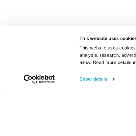
This website uses cookie
This website uses cookies t
analysis, research, advert
allow. Read more details in
Show details