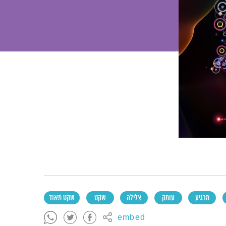
מרגיע
עומק
צלילה
שקט
שקט מאוד
embed