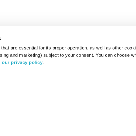
s
hat are essential for its proper operation, as well as other cooki
ising and marketing) subject to your consent. You can choose wh
 
our privacy policy
.
רדיו מהות החיים משדר ב:
ערוץ 87
YES
סלקום
TV
TUNE IN