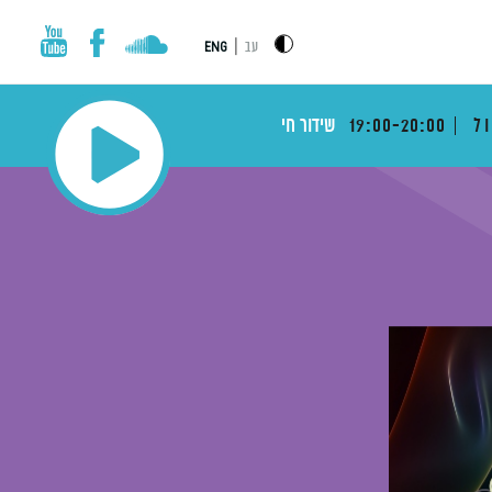
|
עב
ENG
ול
19:00-20:00
שידור חי