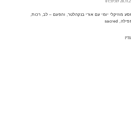
01:59:09
20.11.
סע מוזיקלי יומי עם אורי בנקהלטר, והפעם – לב, רכות,
ילה, sacred
דיו