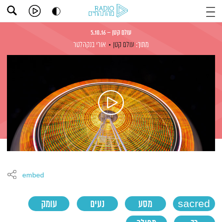
עולם קטן – 5.10.16
מתוך:
עולם קטן
אורי בנקהלטר
embed
sacred
מסע
נעים
עומק