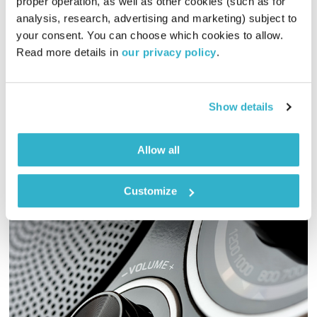
proper operation, as well as other cookies (such as for 
פה זה טוב – 4.6.25
analysis, research, advertising and marketing) subject to 
פה זה טוב
לירון תאני
your consent. You can choose which cookies to allow. 
01:30:07
04.06.25
Read more details in 
our privacy policy
.
פה זה טוב של יום רביעי – לירון תאני מחפש את המטמון במוזיקה
ישראלית
Show details
אודיו
Allow all
Customize