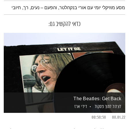
תמצית הפודקאסט
מסע מוזיקלי יומי עם אורי בנקהלטר, והפעם – נעים, רך, חיובי
כדאי להקשיב גם:
The Beatles: Get Back
לצלול לתוך פסקול
דידי ארז
00:58:58
08.01.22