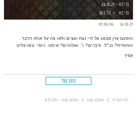
בני בא – 24.10.21
בני בא
בני בשן
01:06:06
26.10.21
והפעם ערן סבאג על חיי נצח ועצים ולאו צה על אותו הדבר.
והחוחית? כנ״ל. ודברים? ו׳. ואלוהים? איתנו. ויופי. טפו עלינו
אודיו
הצג עוד
דף הבית
עולם קטן
עולם קטן – 4.5.20