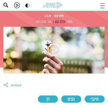
עולם קטן – 4.5.20
מתוך:
עולם קטן
אורי בנקהלטר
embed
חיובי
נעים
רך