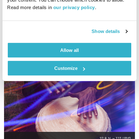
01:25:08
28.10.24
Read more details in 
our privacy policy
.
יום שני של מוזיקה, עם לירון תאני
אודיו
Show details
Allow all
Customize
סימני דרך – 27.8.14