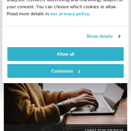
03:00:14
04.12.21
your consent. You can choose which cookies to allow. 
Read more details in 
our privacy policy
.
מוזיקה שמחברת עולמות בעריכת רמונה נקדימון
אודיו
Show details
Allow all
Customize
ההייטקיסט שהפך למשורר