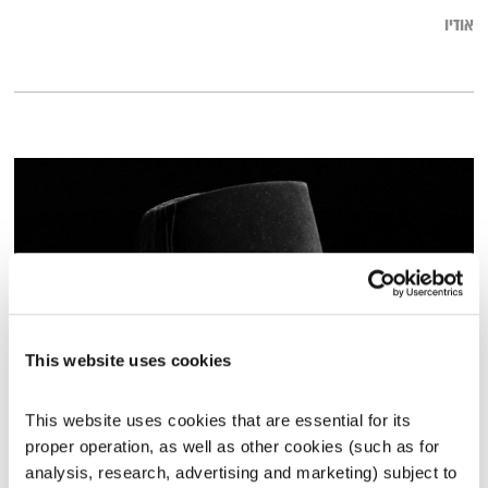
אודיו
This website uses cookies
רוח על המים – Dj Baba
This website uses cookies that are essential for its 
אוריינטלי גלובלי
רובן להב
proper operation, as well as other cookies (such as for 
analysis, research, advertising and marketing) subject to 
02:01:06
18.07.20