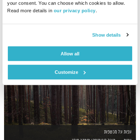
your consent. You can choose which cookies to allow. 
Read more details in 
our privacy policy
.
אוריינטלי גלובלי – בלאק לולו מארח את Dj Baba aka Bachir Seb
אודיו
Show details
Allow all
Customize
עפות על מכשפות