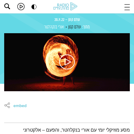
עולם קטן – 20.9.22
מתוך:
עולם קטן
אורי בנקהלטר
embed
תמצית הפודקאסט
מסע מוזיקלי יומי עם אורי בנקלהטר, והפעם – אלקטרוני