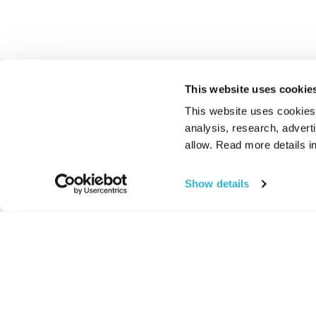
This website uses cookie
This website uses cookies t
analysis, research, advert
allow. Read more details in
Show details