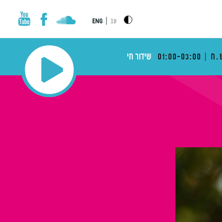
|
עב
ENG
.ח
01:00-03:00
שידור חי