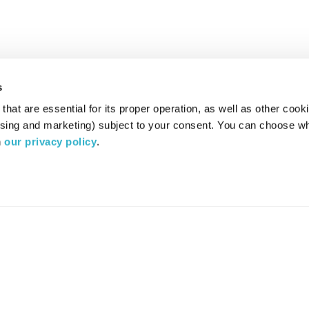
s
hat are essential for its proper operation, as well as other cooki
ising and marketing) subject to your consent. You can choose wh
 
our privacy policy
.
רדיו מהות החיים משדר ב:
ערוץ 87
YES
סלקום
TV
TUNE IN