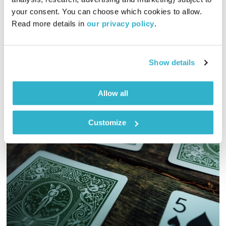
01:59:19
06.06.26
your consent. You can choose which cookies to allow. 
Read more details in 
our privacy policy
.
מיכל גפן מזמינה אתכם לשעתיים של מוזיקה שמגיעה מכל קצווי
תבל ונכנסת ישר ללב
אודיו
Show details
Allow all
Customize