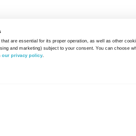
s
hat are essential for its proper operation, as well as other cooki
ising and marketing) subject to your consent. You can choose wh
 
our privacy policy
.
רדיו מהות החיים משדר ב:
ערוץ 87
YES
סלקום
TV
TUNE IN