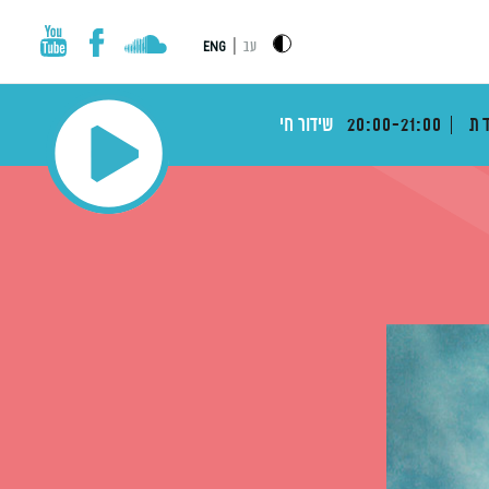
|
עב
ENG
דת
20:00-21:00
שידור חי