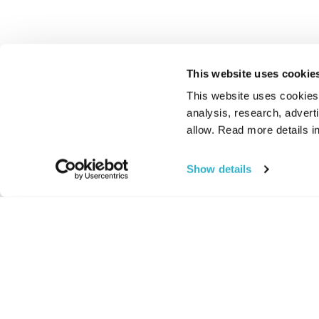
This website uses cookie
This website uses cookies t
analysis, research, advert
allow. Read more details in
Show details