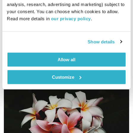
analysis, research, advertising and marketing) subject to 
תכניות וקטעים נבחרים
שדרנים מתחלפים
your consent. You can choose which cookies to allow. 
00:08:49
05.12.13
Read more details in 
our privacy policy
.
ליאת רגב ושמואל שאול מארחים באולפן את דליק ווליניץ, לשיחת
פרידה מיוחדת מספי ריבלין ז"ל. מתוך משקפת, 4.12.13
Show details
אודיו
Allow all
Customize