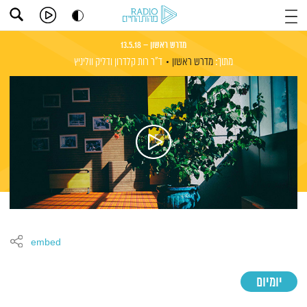
מדרש ראשון – 13.5.18
מתוך:
מדרש ראשון
ד"ר רות קלדרון
ודליק ווליניץ
embed
יומיום