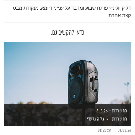
תמצית הפודקאסט
דליק ווליניץ פותח שבוע ומדבר על ענייני דיומא, מנקודת מבט
קצת אחרת.
כדאי להקשיב גם:
התעוררות – 31.3.26
התעוררות
גליה גלעדי
01:28:51
31.03.26