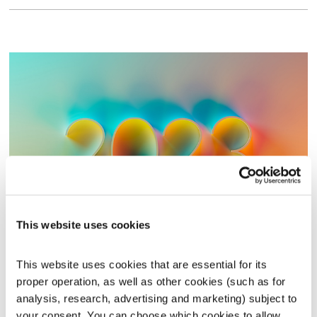
התבוננות פותחת שבוע – 1.1.23
This website uses cookies
התבוננות
דליק ווליניץ
ושמואל שאול
00:30:26
01.01.23
This website uses cookies that are essential for its 
proper operation, as well as other cookies (such as for 
שנה אזרחית חדשה – כמה אקטואליה כדאי לצרוך ביום? חגיגת
analysis, research, advertising and marketing) subject to 
הבר מצווה משתנה בראי הדורות, איך לעשות טקס בגרות משמעותי
your consent. You can choose which cookies to allow. 