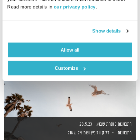
וגם על כרוב מותסס. דליק ווליניץ ושמואל שאול פותחים שבוע
Read more details in 
our privacy policy
.
אודיו
Show details
Allow all
Customize
התבוננות פותחת שבוע – 28.5.23
התבוננות
דליק ווליניץ
ושמואל שאול