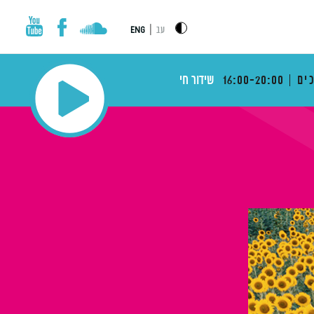
|
עב
ENG
ים
16:00-20:00
שידור חי