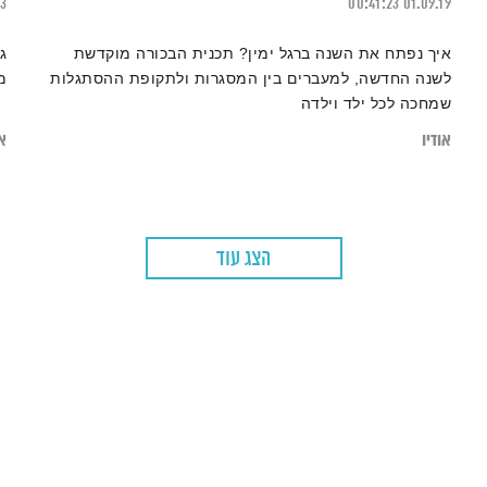
23
00:41:23
01.09.19
איך נפתח את השנה ברגל ימין? תכנית הבכורה מוקדשת
ג
לשנה החדשה, למעברים בין המסגרות ולתקופת ההסתגלות
מ
שמחכה לכל ילד וילדה
אודיו
או
הצג עוד