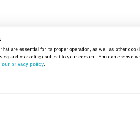
s
hat are essential for its proper operation, as well as other cooki
ising and marketing) subject to your consent. You can choose wh
 
our privacy policy
.
רדיו מהות החיים משדר ב:
ערוץ 87
YES
סלקום
TV
TUNE IN