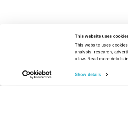
This website uses cookie
This website uses cookies t
analysis, research, advert
allow. Read more details in
Show details