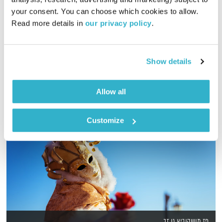
00:58:49
15.06.22
your consent. You can choose which cookies to allow. 
Read more details in 
our privacy policy
.
שעה של מוזיקה מעולה להתעורר איתה, בעריכת ובהגשת אמיר פרי
אודיו
Show details
Allow all
Customize
פז מושקוביץ גן זך