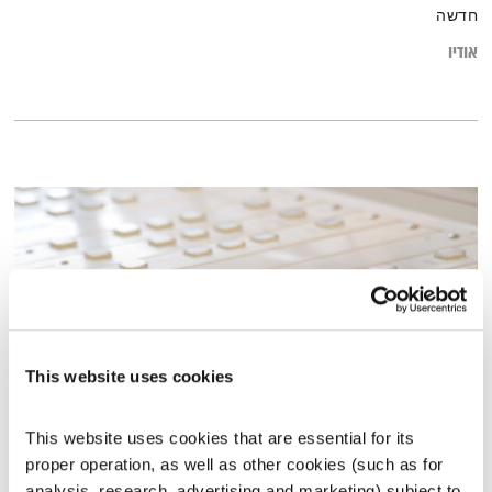
חדשה
אודיו
This website uses cookies
This website uses cookies that are essential for its 
כל יום מחדש – 15.6.22
proper operation, as well as other cookies (such as for 
כל יום מחדש
אמיר פרי
analysis, research, advertising and marketing) subject to 