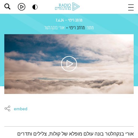
מרחב ריפוי – 7.6.24
מתוך:
מרחב ריפוי
אורי בנקהלטר
embed
תמצית הפודקאסט
אורי בנקהלטר בונה עולם מופלא של קולות, צלילים ותדרים