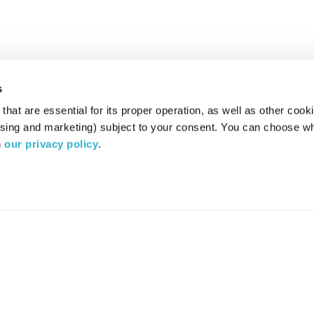
s
hat are essential for its proper operation, as well as other cooki
ising and marketing) subject to your consent. You can choose wh
 
our privacy policy
.
רדיו מהות החיים משדר ב:
ערוץ 87
YES
סלקום
TV
TUNE IN