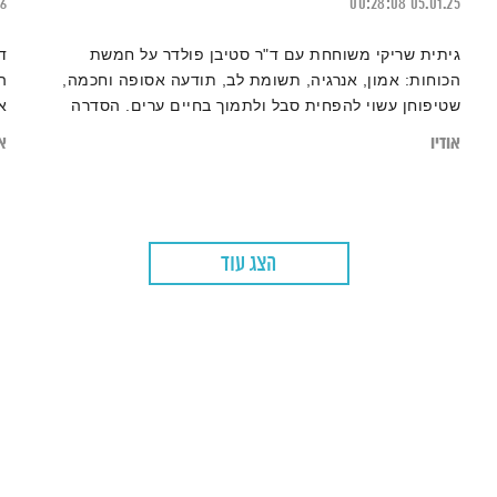
16
00:28:08
05.01.25
גיתית שריקי משוחחת עם ד"ר סטיבן פולדר על חמשת
ד
הכוחות: אמון, אנרגיה, תשומת לב, תודעה אסופה וחכמה,
ה
שטיפוחן עשוי להפחית סבל ולתמוך בחיים ערים. הסדרה
א
מלווה בתרגול מדיטציה
ו
אודיו
או
ש
הצג עוד