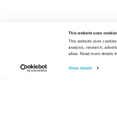
This website uses cookie
This website uses cookies t
analysis, research, advert
allow. Read more details in
Show details