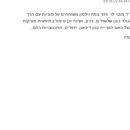
00:58:22
04.04.
"ר מוטי לוי וזהר צמח וילסון משוחחים על סוגיות עם הרך
נולד כגון שלשולים, גזים, ושינה וכן טיפול בתופעות מציקות
צל האם הטרייה כגון דיכאון, תפרים, התכווצויות רחם,
טחורים. ובנוסף בכורה עולמית לשיר שכתב זהר שנועד ליצור
דיו
יח וחשיבה אצל בני הנוער בקשר לתזונה