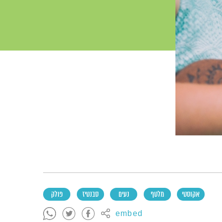
אקוסטי
מלטף
נעים
סבנטיז
פולק
embed