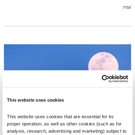
אודיו
This website uses cookies
ירח
This website uses cookies that are essential for its 
אני ואתה
עמיר לב
ויובל בנאי
proper operation, as well as other cookies (such as for 
analysis, research, advertising and marketing) subject to 
01:52:26
28.07.17