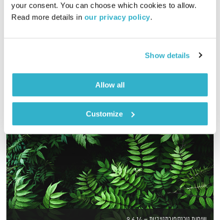
your consent. You can choose which cookies to allow. 
Read more details in 
our privacy policy
.
עמיר לב ויובל בנאי נפגשים בכל שישי ברדיו מהות החיים
ומדברים… על החיים. והפעם – הירח.
אודיו
Show details
Allow all
Customize
שיחות טרנספורמטיביות – 9.6.14