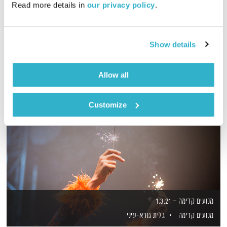
Read more details in 
our privacy policy
.
חייו של המשורר הסופי ג'לאל א דין רומי
אודיו
Show details
Allow all
Customize
מנועים קדימה – 1.3.21
מנועים קדימה
גלית גורא-עיני