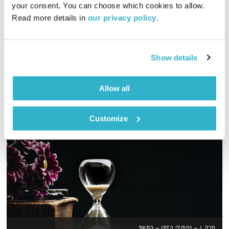
your consent. You can choose which cookies to allow. 
03:02:12
06.11.18
Read more details in 
our privacy policy
.
מוזיקה שמחברת עולמות בעריכת רמונה נקדימון
אודיו
Show details
Allow all
Customize
פרק 4 – נפתולי הזמן – המשך