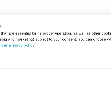
s
hat are essential for its proper operation, as well as other cooki
ising and marketing) subject to your consent. You can choose wh
 
our privacy policy
.
רדיו מהות החיים משדר ב:
ערוץ 87
YES
סלקום
TV
TUNE IN