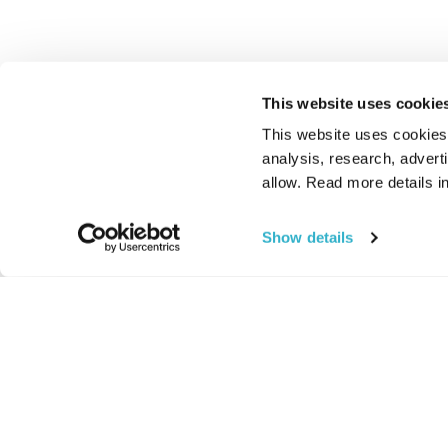
This website uses cookie
This website uses cookies t
analysis, research, advert
allow. Read more details in
Show details