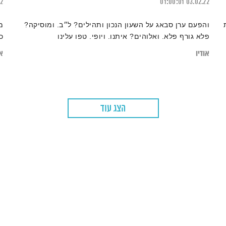
22
01:00:01
03.02.22
והפעם ערן סבאג על השעון הנכון ותהילים? ל״ב. ומוסיקה?
מ
פלא גורף פלא. ואלוהים? איתנו. ויופי. טפו עלינו
כו
אודיו
או
הצג עוד