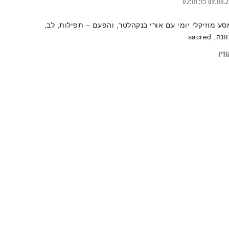
02:01:15
09.08.
סע מוזיקלי יומי עם אורי בנקהלטר, והפעם – תפילות, לב,
ונה, sacred
דיו