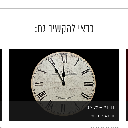
כדאי להקשיב גם:
בני בא – 3.2.22
בני בא
בני בשן