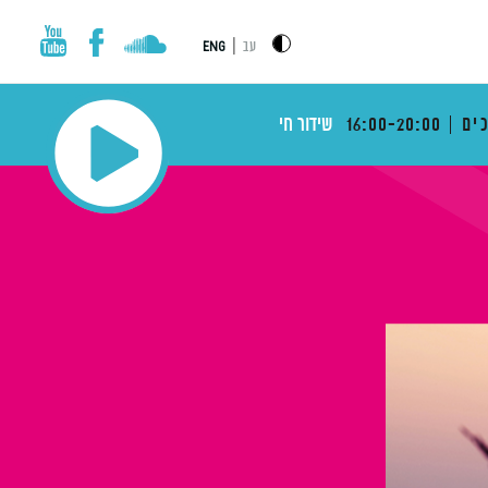
|
עב
ENG
ים
16:00-20:00
שידור חי