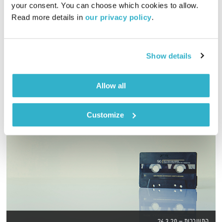
your consent. You can choose which cookies to allow. 
00:55:46
21.01.19
Read more details in 
our privacy policy
.
שעה של מוזיקה מעולה להתעורר איתה, בעריכת ובהגשת אמיר פרי
אודיו
Show details
Allow all
Customize
התעוררות – 26.3.20