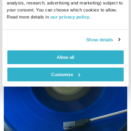
יש מקום לכולם
ישי שכטר
ושלומית שרביט ברזילי
analysis, research, advertising and marketing) subject to 
your consent. You can choose which cookies to allow. 
00:58:50
05.06.18
Read more details in 
our privacy policy
.
שעה של מעורבות חברתית ועשיית טוב עם שלומית שרביט ברזילי
וישי שכטר.
Show details
אודיו
Allow all
Customize