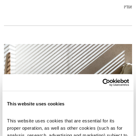
אודיו
This website uses cookies
התעוררות – 1.8.21
This website uses cookies that are essential for its 
התעוררות
גליה גלעדי
proper operation, as well as other cookies (such as for 
01:27:56
01.08.21
analysis, research, advertising and marketing) subject to 