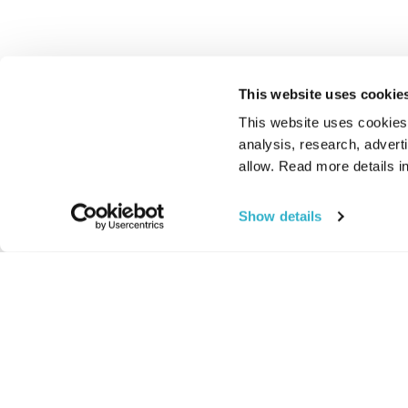
This website uses cookie
This website uses cookies t
analysis, research, advert
allow. Read more details in
Show details