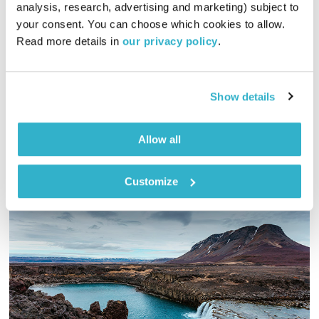
analysis, research, advertising and marketing) subject to 
00:31:52
31.01.21
your consent. You can choose which cookies to allow. 
Read more details in 
our privacy policy
.
דרור רדה מזמין אתכם להתחבר, להירגע, להירדם או פשוט לקחת
הפסקה ולהקשיב למדיטציות צלילים רב ממדיות מהחלל, והפעם
עם צלילים של פלוטו מהקלטות מיוחדות של נאס"א
Show details
אודיו
Allow all
Customize