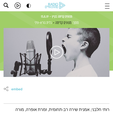
מנועים קדימה בקיץ – 15.8.19
מתוך:
מנועים קדימה
גלית גורא-עיני
embed
תמצית הפודקאסט
רותי חלבני, אמנית שירה רב-תחומית, זמרת אופרה, מורה