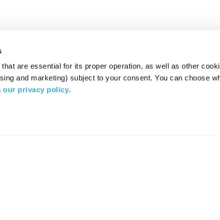
s
hat are essential for its proper operation, as well as other cooki
ising and marketing) subject to your consent. You can choose wh
 
our privacy policy
.
רדיו מהות החיים משדר ב:
ערוץ 87
YES
סלקום
TV
TUNE IN