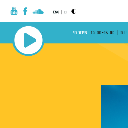
|
עב
ENG
יות
15:00-16:00
שידור חי