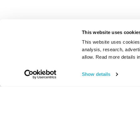
This website uses cookie
This website uses cookies t
analysis, research, advert
allow. Read more details in
Show details