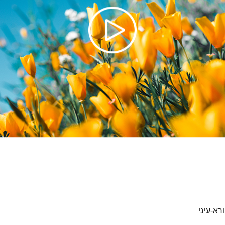
א-עיני