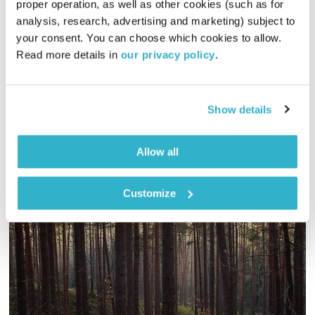
proper operation, as well as other cookies (such as for 
לשם שינוי
אירי ריקין
ושמואל וילוז'ני
analysis, research, advertising and marketing) subject to 
your consent. You can choose which cookies to allow. 
00:58:38
21.03.18
Read more details in 
our privacy policy
.
מה בין פרשת השבוע וחג הפורים לימינו אנו? וילוז'ני ואירי בשיחה
אסוציאטיבית וחופשית.
Show details
אודיו
Allow all
Customize