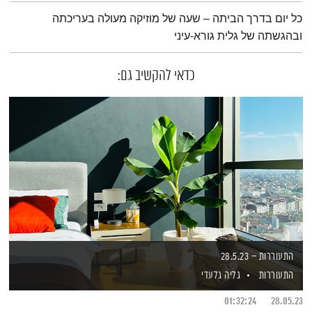
תמצית הפודקאסט
כל יום בדרך הביתה – שעה של מוזיקה מעולה בעריכתה
ובהגשתה של גלית גורא-עיני
כדאי להקשיב גם:
התעוררות – 28.5.23
התעוררות
גליה גלעדי
01:32:24
28.05.23