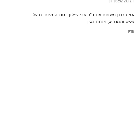
01:03:52
27.12.
סי זיגדון משוחח עם ד"ר אבי שילון בסדרה מיוחדת על
איש והמנהיג, מנחם בגין
דיו