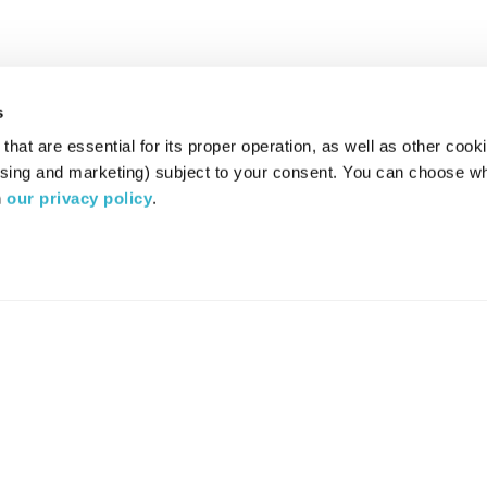
s
hat are essential for its proper operation, as well as other cooki
ising and marketing) subject to your consent. You can choose wh
 
our privacy policy
.
רדיו מהות החיים משדר ב:
ערוץ 87
YES
סלקום
TV
TUNE IN