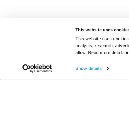
This website uses cookie
This website uses cookies t
analysis, research, advert
allow. Read more details in
Show details