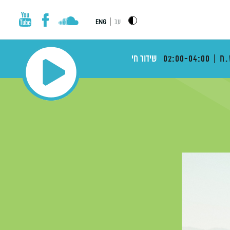
|
עב
ENG
.ח
02:00-04:00
שידור חי