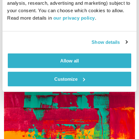
analysis, research, advertising and marketing) subject to 
00:43:29
17.05.15
your consent. You can choose which cookies to allow. 
Read more details in 
our privacy policy
.
אוהבים ג'אז? האזינו לתכנית מיוחדת עם שדרן הרדיו הוותיק יעקב
הררי, לרגל יום הג'אז הבינלאומי
אודיו
Show details
Allow all
Customize