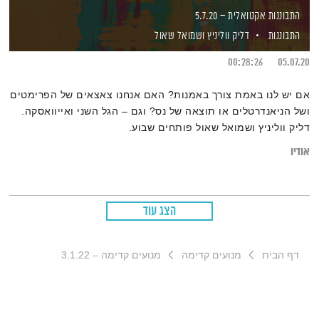
התבוננות אקטואלית – 5.7.20
התבוננות
דליק ווליניץ
ושמואל שאול
00:28:26
05.07.20
אם יש לנו באמת צורך באמנות? האם אנחנו צאצאים של הפרימטים
ושל הניאנדרטלים או תוצאה של נס? וגם – הגל השני ואייוואסקה.
דליק ווליניץ ושמואל שאול פותחים שבוע.
אודיו
הצג עוד
דף הבית
מנועים קדימה
מנועים קדימה – 3.1.22