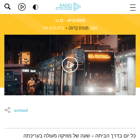
מנועים קדימה – 3.1.22
מתוך:
מנועים קדימה
גלית גורא-עיני
embed
תמצית הפודקאסט
כל יום בדרך הביתה – שעה של מוזיקה מעולה בעריכתה