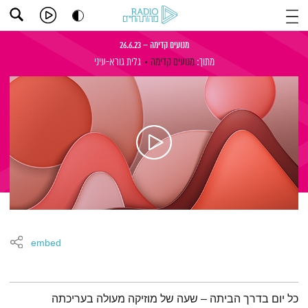
מנועים קדימה – 26.6.23
מתוך:
מנועים קדימה
גלית גורא-עיני
embed
תמצית הפודקאסט
כל יום בדרך הביתה – שעה של מוזיקה מעולה בעריכתה