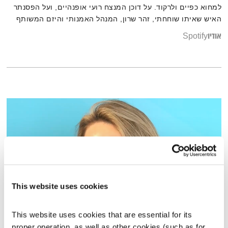
למחוא כפיים ולרקוד. על דוכן המנצח רועי אופנהיים, ועל הפסנתר
האיש שאיתו שוחחתי, זהר שרון, המנהל האמנותי והיזם המשותף
של אחד הפרויקטים הכי יצירתיים ויוצאי דופן שמסתובבים כאן.
אודיו
Spotify
שיחה שכל אדם יוצר, ואולי היום גם כל ישראלי – צריכים להקשיב
לה, כדי להבין איך מפרקים הכל ואז בונים מחדש באופן מעורר
השראה
This website uses cookies
This website uses cookies that are essential for its 
גליה תורן חן
proper operation, as well as other cookies (such as for 