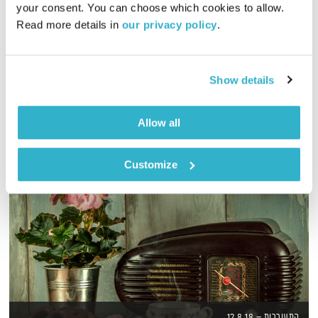
your consent. You can choose which cookies to allow. 
00:59:26
06.06.22
Read more details in 
our privacy policy
.
שעה של מוזיקה מעולה להתעורר איתה, בעריכת ובהגשת אמיר פרי
אודיו
Show details
Allow all
Customize
התעוררות – 12.8.18