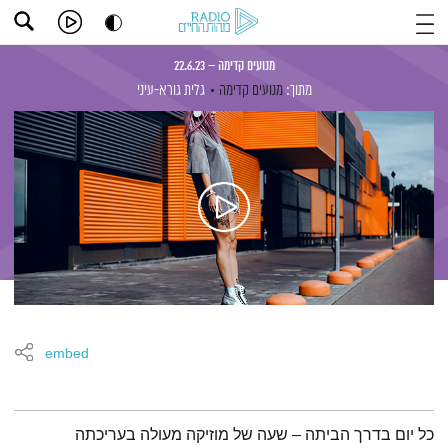
מנועים קדימה – 22.6.23
מתוך:
מנועים קדימה
גלית גורא-עיני
embed
תמצית הפודקאסט
כל יום בדרך הביתה – שעה של מוזיקה מעולה בעריכתה