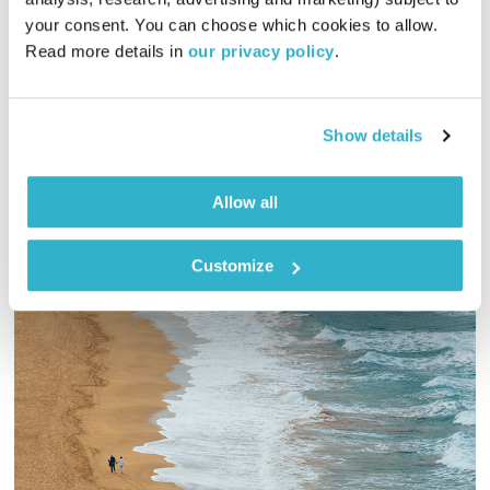
00:59:23
28.02.23
your consent. You can choose which cookies to allow. 
Read more details in 
our privacy policy
.
שעה של מוזיקה מעולה לבוקר. כל בוקר – בעריכת ובהגשת אמיר
פרי
אודיו
Show details
Allow all
Customize