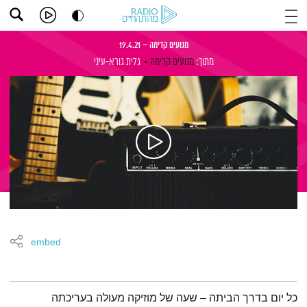
מנועים קדימה – 19.4.21
מתוך:
מנועים קדימה
גלית גורא-עיני
embed
תמצית הפודקאסט
כל יום בדרך הביתה – שעה של מוזיקה מעולה בעריכתה