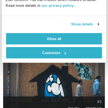
00:31:46
21.03.21
Read more details in 
our privacy policy
.
דליק ווליניץ ושמואל שאול ברצועה מרחיבת פרספקטיבה על אירועי השבוע מזוית אחרת,
והפעם: מחשבות על חירות, מה נאחל לחג ומה הסיפור עם אגוזים?
אודיו
Show details
Allow all
Customize
בית