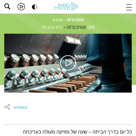
מנועים קדימה – 17.11.22
מתוך:
מנועים קדימה
גלית גורא-עיני
embed
תמצית הפודקאסט
כל יום בדרך הביתה – שעה של מוזיקה מעולה בעריכתה