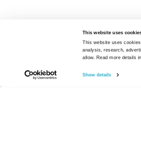
This website uses cookie
This website uses cookies t
analysis, research, advert
allow. Read more details in
Show details