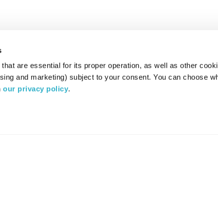
s
hat are essential for its proper operation, as well as other cooki
ising and marketing) subject to your consent. You can choose wh
 
our privacy policy
.
רדיו מהות החיים משדר ב:
ערוץ 87
YES
סלקום
TV
TUNE IN