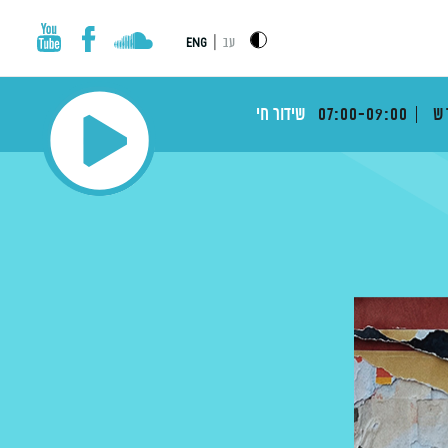
|
עב
ENG
דש
07:00-09:00
שידור חי